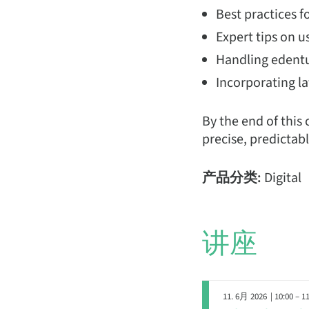
Best practices f
Expert tips on 
Handling edentu
Incorporating lat
By the end of this
precise, predictabl
产品分类:
Digital
讲座
11. 6月 2026
| 10:00 – 1