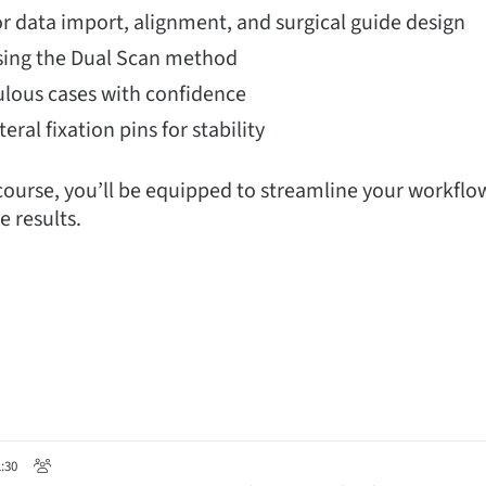
or data import, alignment, and surgical guide design
using the Dual Scan method
lous cases with confidence
eral fixation pins for stability
 course, you’ll be equipped to streamline your workflo
e results.
1:30