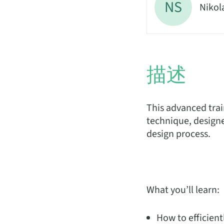
NS
Nikol
描述
This advanced trai
technique, designe
design process.
What you’ll learn:
How to efficient