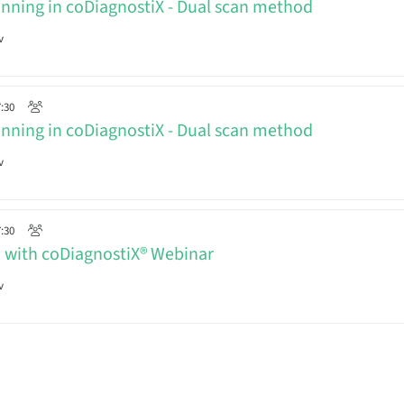
nning in coDiagnostiX - Dual scan method
v
7:30
nning in coDiagnostiX - Dual scan method
v
7:30
d with coDiagnostiX® Webinar
v