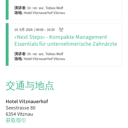
演讲者:
Dr. rer. soc. Tobias Wolf
场地:
Hotel Vitznauerhof Vitznau
19. 9月 2026
| 09:00 – 16:30
«Next Steps» - Kompakte Management
Essentials für unternehmerische Zahnärzte
演讲者:
Dr. rer. soc. Tobias Wolf
场地:
Hotel Vitznauerhof Vitznau
交通与地点
Hotel Vitznauerhof
Seestrasse 80
6354 Vitznau
获取指引