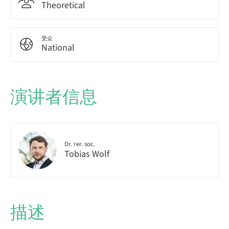
Theoretical
受众
National
演讲者信息
Dr. rer. soc.
Tobias Wolf
描述