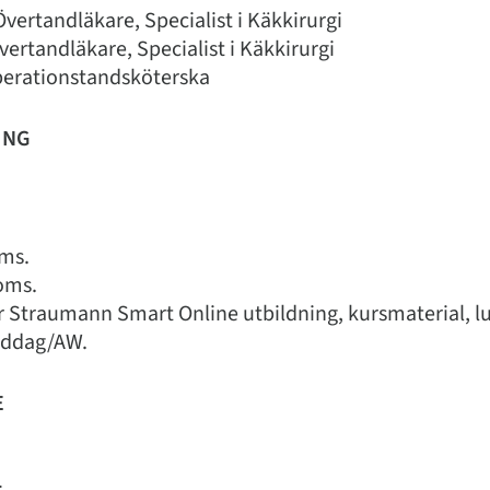
Övertandläkare, Specialist i Käkkirurgi
vertandläkare, Specialist i Käkkirurgi
erationstandsköterska
ING
ms.
oms.
år Straumann Smart Online utbildning, kursmaterial, l
iddag/AW.
E