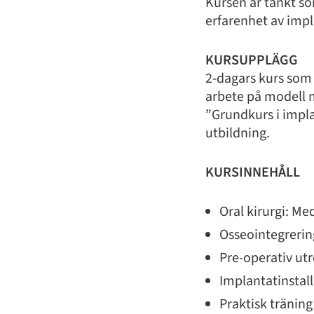
Kursen är tänkt so
erfarenhet av imp
KURSUPPLÄGG
2-dagars kurs som 
arbete på modell 
”Grundkurs i impla
utbildning.
KURSINNEHÅLL
Oral kirurgi: Me
Osseointegrering
Pre-operativ ut
Implantatinstall
Praktisk träning