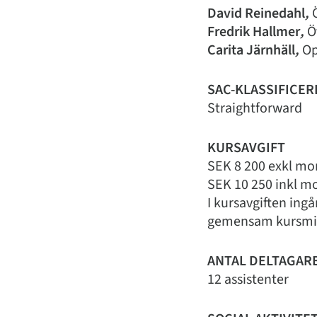
David Reinedahl
,
Fredrik Hallmer
,
Ö
Carita Järnhäll
,
Op
SAC-KLASSIFICER
Straightforward
KURSAVGIFT
SEK 8 200 exkl mo
SEK 10 250 inkl m
I kursavgiften ing
gemensam kursm
ANTAL DELTAGAR
12 assistenter