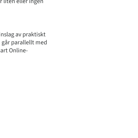
 liten eller ingen
nslag av praktiskt
år parallellt med
art Online-