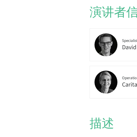
演讲者
Specialis
David
Operatio
Carit
描述