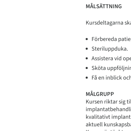
MÅLSÄTTNING
Kursdeltagarna sk
Förbereda patien
Steriluppduka.
Assistera vid op
Sköta uppföljni
Få en inblick o
MÅLGRUPP
Kursen riktar sig 
implantatbehandlin
kvalitativt implan
aktuell kunskapsb