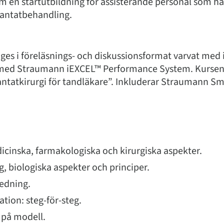
m en startutbildning för assisterande personal som har
lantatbehandling.
ges i föreläsnings- och diskussionsformat varvat med i
med Straumann iEXCEL™ Performance System. Kursen g
ntatkirurgi för tandläkare”. Inkluderar Straumann Sm
dicinska, farmakologiska och kirurgiska aspekter.
, biologiska aspekter och principer.
redning.
ation: steg-för-steg.
 på modell.