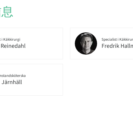
信息
t i Käkkirurgi
Specialist i Käkkiru
 Reinedahl
Fredrik Hall
nstandsköterska
a Järnhäll