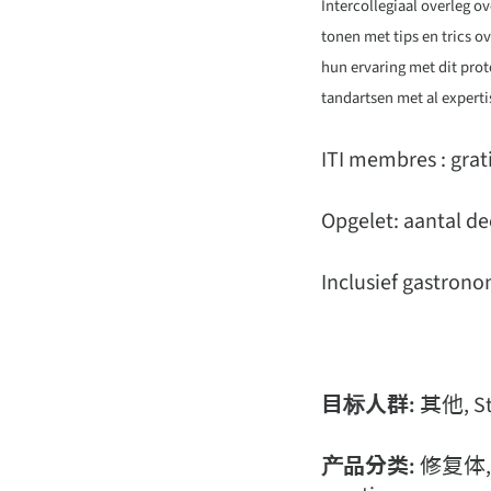
Intercollegiaal overleg o
tonen met tips en trics o
hun ervaring met dit prot
tandartsen met al experti
ITI membres : gra
Opgelet: aantal de
Inclusief gastrono
目标人群:
其他, 
产品分类:
修复体, Pr