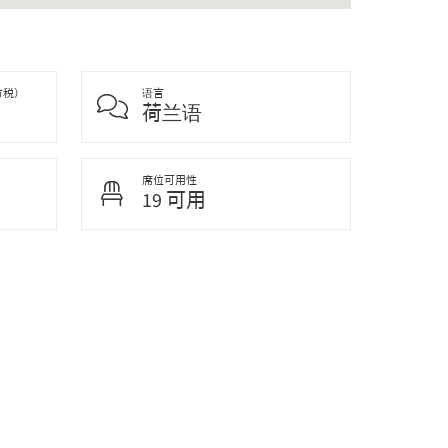
方税）
语言
荷兰语
席位可用性
19 可用