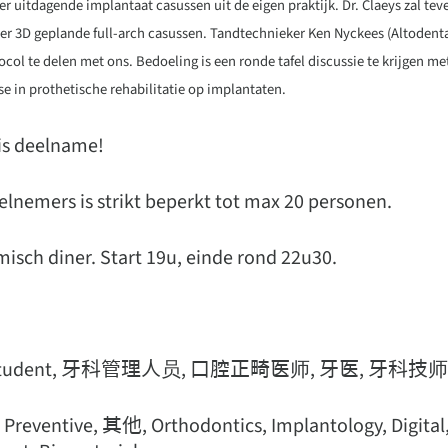
ver uitdagende implantaat casussen uit de eigen praktijk. Dr. Claeys zal t
ver 3D geplande full-arch casussen. Tandtechnieker Ken Nyckees (Altodenta
ocol te delen met ons. Bedoeling is een ronde tafel discussie te krijgen m
se in prothetische rehabilitatie op implantaten.
tis deelname!
elnemers is strikt beperkt tot max 20 personen.
misch diner. Start 19u, einde rond 22u30.
Student, 牙科管理人员, 口腔正畸医师, 牙医, 牙科技
eventive, 其他, Orthodontics, Implantology, Digital,