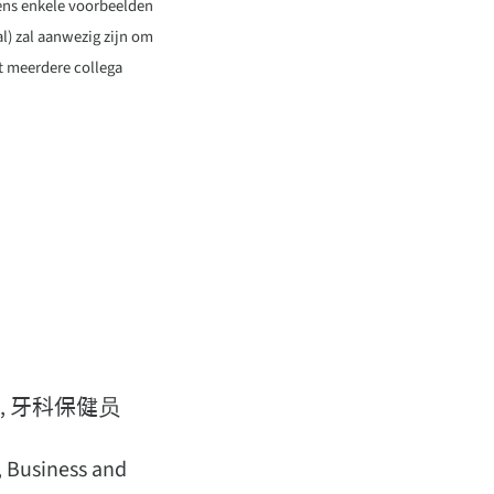
evens enkele voorbeelden
l) zal aanwezig zijn om
et meerdere collega
师, 牙科保健员
 Business and