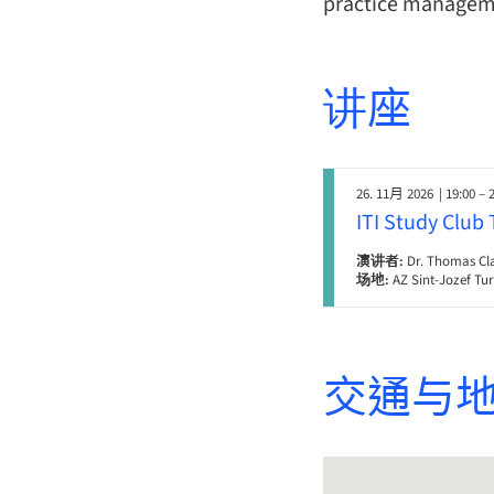
practice managem
讲座
26. 11月 2026
| 19:00 – 
ITI Study Club
演讲者:
Dr. Thomas Cl
场地:
AZ Sint-Jozef Tu
交通与