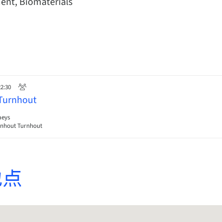
ent, Biomaterials
22:30
 Turnhout
aeys
rnhout Turnhout
地点