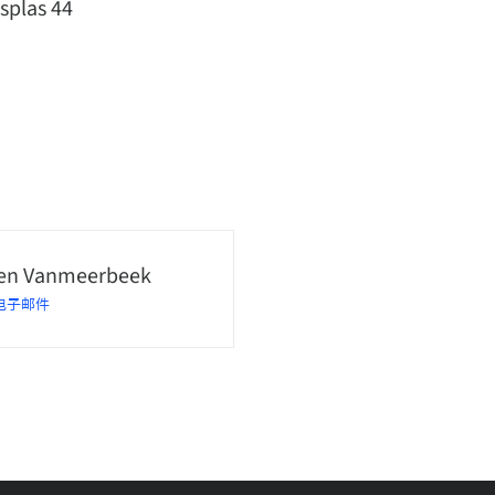
splas 44
en Vanmeerbeek
电子邮件