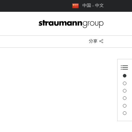
中国 – 中文
分享
概览
演讲者信息
描述
讲座
交通与地点
联系人