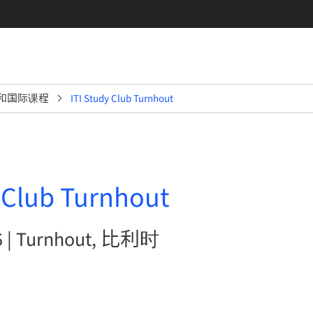
和国际课程
ITI Study Club Turnhout
y Club Turnhout
6 | Turnhout, 比利时