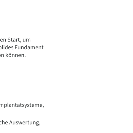
len Start, um
 solides Fundament
den können.
Implantatsysteme,
sche Auswertung,