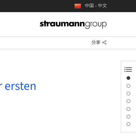
中国 – 中文
分享
概览
r ersten
演讲者信息
描述
学习目标
讲座
交通与地点
联系人