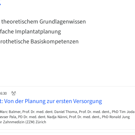
标
n theoretischem Grundlagenwissen
nfache Implantatplanung
 prothetische Basiskompetenzen
16:30
t: Von der Planung zur ersten Versorgung
Marc Balmer, Prof. Dr. med. dent. Daniel Thoma, Prof. Dr. med. dent., PhD Tim Joda
evser Pala, PD Dr. med. dent. Nadja Nänni, Prof. Dr. med. dent., PhD Ronald Jung
r Zahnmedizin (ZZM) Zürich