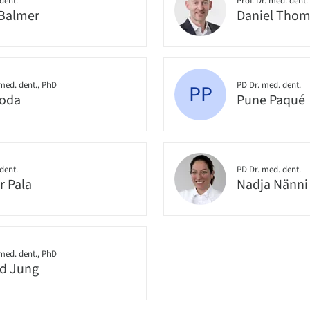
dent.
Prof. Dr. med. dent.
Balmer
Daniel Tho
 med. dent., PhD
PD Dr. med. dent.
PP
Joda
Pune Paqué
dent.
PD Dr. med. dent.
r Pala
Nadja Nänni
 med. dent., PhD
d Jung