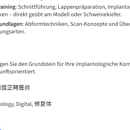
raining
: Schnittführung, Lappenpräparation, Implant
en – direkt geübt am Modell oder Schweinekiefer.
rundlagen
: Abformtechniken, Scan-Konzepte und Über
ungsarten.
gen Sie den Grundstein für Ihre implantologische Kom
nftsorientiert.
 口腔正畸医师
ology, Digital, 修复体