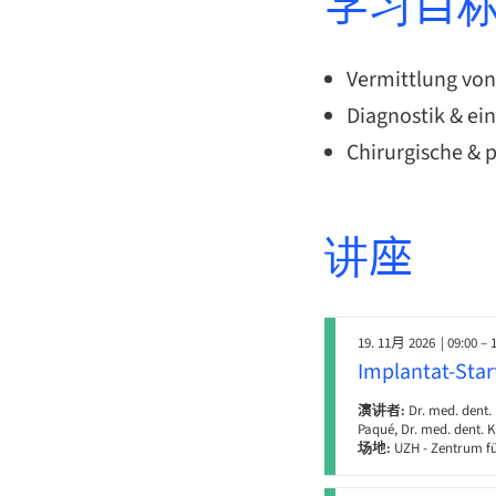
学习目
Vermittlung vo
Diagnostik & ei
Chirurgische &
讲座
19. 11月 2026
| 09:00 – 
Implantat-Star
演讲者:
Dr. med. dent. 
Paqué, Dr. med. dent. K
场地:
UZH - Zentrum fü