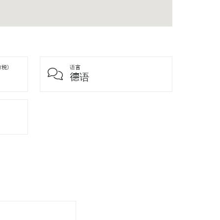
方税）
语言
德语