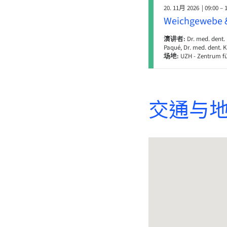
20. 11月 2026
| 09:00 – 
Weichgewebe & 
演讲者:
Dr. med. dent. 
Paqué, Dr. med. dent. K
场地:
UZH - Zentrum fü
交通与