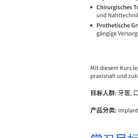
Chirurgisches T
und Nahttechnik
Prothetische G
gängige Versorg
Mit diesem Kurs le
praxisnah und zuku
目标人群:
牙医,
产品分类:
Implant