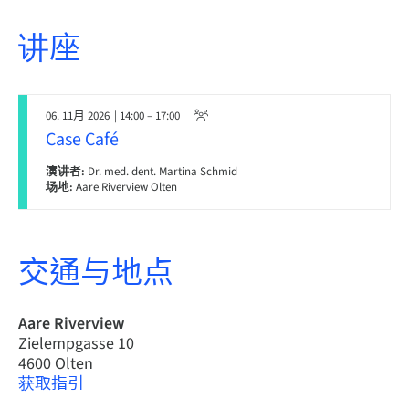
讲座
06. 11月 2026
| 14:00 – 17:00
Case Café
演讲者:
Dr. med. dent. Martina Schmid
场地:
Aare Riverview Olten
交通与地点
Aare Riverview
Zielempgasse 10
4600 Olten
获取指引