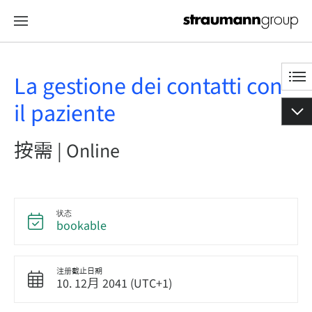
La gestione dei contatti con
il paziente
按需 | Online
状态
bookable
注册截止日期
10. 12月 2041 (UTC+1)