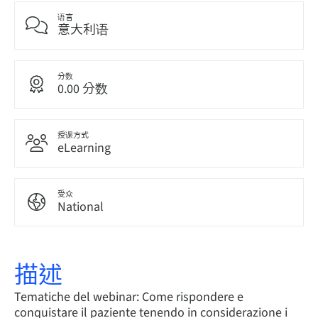
语言
意大利语
分数
0.00 分数
授课方式
eLearning
受众
National
描述
Tematiche del webinar: Come rispondere e
conquistare il paziente tenendo in considerazione i