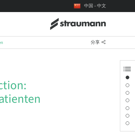
中国 – 中文
分享
en
概览
ction:
演讲者信息
描述
atienten
讲座
交通与地点
联系人
下载