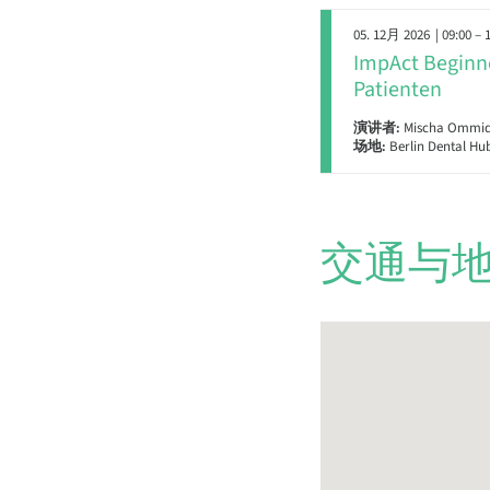
05. 12月 2026
| 09:00 – 
ImpAct Beginne
Patienten
演讲者:
Mischa Ommid S
场地:
Berlin Dental Hub
交通与