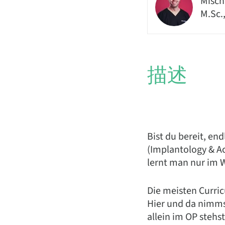
Misch
M.Sc.
描述
Bist du bereit, en
(Implantology & A
lernt man nur im 
Die meisten Curri
Hier und da nimmst
allein im OP stehs