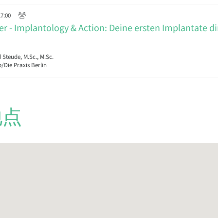
17:00
r - Implantology & Action: Deine ersten Implantate d
teude, M.Sc., M.Sc.
/Die Praxis Berlin
地点