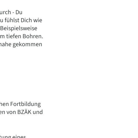
urch - Du
u fühlst Dich wie
. Beispielsweise
im tiefen Bohren.
zu nahe gekommen
chen Fortbildung
en von BZÄK und
itung eines