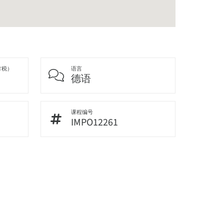
方税）
语言
德语
课程编号
IMPO12261