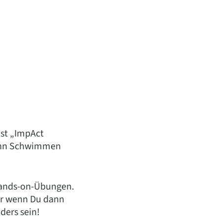
ist „ImpAct
 Denn Schwimmen
 Hands-on-Übungen.
ber wenn Du dann
ders sein!