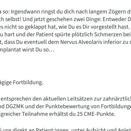
ja so: Irgendwann ringst du dich nach langem Zögern d
ch selbst! Und jetzt geschehen zwei Dinge: Entweder D
es nicht so geklappt hat, wie Du es Dir vorgestellt hast
u hart und der Patient spürte plötzlich Schmerzen be
t, dass Du eventuell dem Nervus Alveolaris inferior 
Implantat wirst Du so…
tägige Fortbildung.
 entsprechen den aktuellen Leitsätzen zur zahnärztli
nd DGZMK und der Punktebewertung von Fortbildung
greicher Teilnahme erhältst du 25 CME-Punkte.
i uns direkt an Patient:innen, unter Aufsicht und Anle