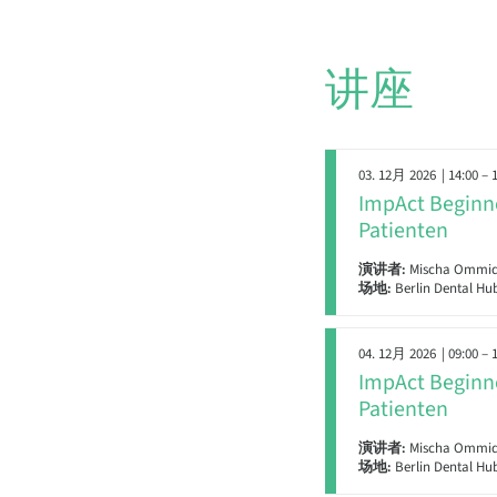
讲座
03. 12月 2026
| 14:00 – 
ImpAct Beginne
Patienten
演讲者:
Mischa Ommid S
场地:
Berlin Dental Hub
04. 12月 2026
| 09:00 – 
ImpAct Beginne
Patienten
演讲者:
Mischa Ommid S
场地:
Berlin Dental Hub